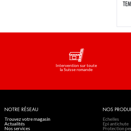
ESCALIERS PARTICULIERS
TEM
ANCR
ÉCHELL
Cet 
BA
aux 
peut
quel
lar
deux
occa
Intervention sur toute
la Suisse romande
NOTRE RÉSEAU
NOS PRODUI
trouvez votre magasin
Echelles
actualités
Epi antichute
nos services
Protection p