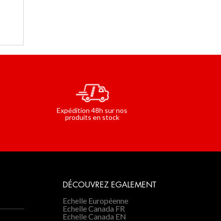
CÂBLE
our
ISOIRES
le en
Expédition 48h sur nos
produits en stock
DÉCOUVREZ EGALEMENT
Echelle Européenne
Echelle Canada FR
Echelle Canada EN