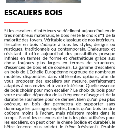
ESCABEAUX
FABRICATIONS POUR LA LOGISTIQUE SUR-M
COMPOSANTS LIGNE DE VIE AUTO OH
ECHELLES D'ACCÈS SPÉCIALES CAMIONS
ESCABEAUX ET PLATES-FORMES ISOLANTES
LOCATION/MONTAGE ÉCHAFAUDAGES
DESCENDEURS, BLOQUEURS
ESCALIERS DROITS ET 1/4 TOURNANTS
ÉTANCHÉ
ESCALIERS BOIS
PLATEFORME INDIVIDUELLE ROULANTE PIRL
FABRICATIONS POUR LE TRANSPORT FERROV
GARDE-CORPS PERMANENTS FASTGUARD FIXA
COMPOSANTS LIGNE DE VIE MANUELLE CONE
ECHELLES DE TOIT
ACCESSOIRES POUR ESCABEAUX
CASQUES, LAMPES FRONTALES ET ACCESSOIR
ESCALIERS SUSPENDUS
Si les escaliers d'intérieurs se déclinent aujourd'hui en de
très nombreux matériaux, le bois reste le choix n°1 de la
majorité des foyers. Véritable classique de nos intérieurs,
ECHAFAUDAGES
FABRICATIONS POUR LE BTP ET LA CONSTRU
GARDE-CORPS PERMANENTS FASTGUARD AU
ANCRAGES MOBILES
ECHELLES SOUPLES
ESCALIERS HÉLICOIDAUX EXTÉRIEURS
l'escalier en bois s'adapte à tous les styles, designs ou
rustiques, traditionnels ou contemporain. Chaleureux et
résistant, il offre aujourd'hui des possibilités presque
infinies en termes de forme et d'esthétique grâce aux
EPI ANTICHUTE
FABRICATIONS POUR LES COLLECTIVITÉS ET 
GARDE-CORPS PERMANENTS DE LANTERNEA
LIGNES DE VIE VERTICALES
ECHELLES TRANSFORMABLES
ESCALIERS GAIN DE PLACE
choix toujours plus larges en termes de structures,
d'essences de bois et de couleurs. La gamme d'escaliers
en bois de L'Echelle Européenne regroupe de nombreux
modèles disponibles dans différentes options, afin de
NACELLES, LEVAGE
SÉCURISATION DE TOITURES
GARDE-CORPS ACIER
ANCRAGES TOITURES
ECHELLES TÉLESCOPIQUES
GARDE-CORPS HABITAT STRUCTURE MÉTAL/I
vous proposer des escaliers sur mesure, parfaitement
adaptés à vos envies et à votre intérieur. Quelle essence
de bois choisir pour mon escalier ? Le choix du bois pour
votre escalier dépendra de la fréquence d'usage et de la
ESCALIERS PARTICULIERS
ÉCHELLES À CRINOLINE SUR-MESURE
BARRIÈRES ÉCLUSES
ANCRAGES CHARPENTES
ECHELLES À MARCHES
durabilité souhaitée pour ce dernier. Bien qu'un peu plus
onéreux, un bois dur permettra de supporter sans
dommage les passages répétés, tandis qu'un bois tendre
coûtera moins à l'achat, mais résistera moins dans le
temps. Parmi les essences de bois les plus utilisées pour
FILETS ET PROTECTIONS PLAQUÉES
ANCRAGES BÉTONS
ÉCHELLES MÉTIERS
LE RÉSEAU
les escaliers, on peut citer le chêne (solide et durable), le
hêtre (encore plus solide), le frêne (résistant), l'érable
TROUVEZ VOTRE MAGASIN