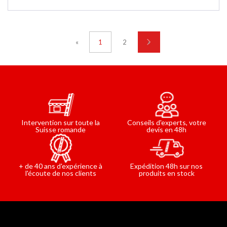
intérieur.
«
1
2
»
Conseils d'experts, votre
Intervention sur toute la
devis en 48h
Suisse romande
Expédition 48h sur nos
+ de 40 ans d'expérience à
produits en stock
l'écoute de nos clients