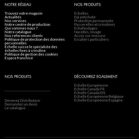
NOTRE RÉSEAU
NOS PRODUITS
trouvez votre magasin
Echelles
actualités
Epi antichute
nos services
Protection permanente
notre centre de production
Passerelles et crinolines
qui sommes nous ?
Echafaudages
notre catalogue
Nacelles, levage
nos references clients
Acces sur-mesure
politique de protection des données
Escaliers particuliers
personnelles
echelle suisse le spécialiste des
échelles fixes à crinoline
politique de gestion des cookies
espace franchisé
NOS PRODUITS
DÉCOUVREZ EGALEMENT
Echelle Européenne
Echelle Canada FR
Echelle Canada EN
Echelle Européenne Belgique
Echelle Européenne Espagne
Devenez Distributeur
Demandez un devis
Le catalogue