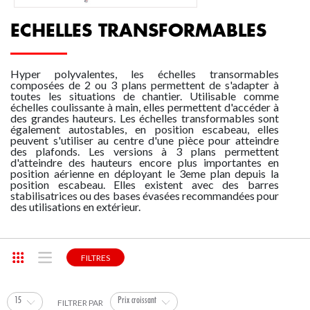
ESCABEAUX
FABRICATIONS POUR LA LOGISTIQUE SUR-M
COMPOSANTS LIGNE DE VIE AUTO OH
ECHELLES D'ACCÈS SPÉCIALES CAMIONS
ESCABEAUX ET PLATES-FORMES ISOLANTES
LOCATION/MONTAGE ÉCHAFAUDAGES
DESCENDEURS, BLOQUEURS
ESCALIERS DROITS ET 1/4 TOURNANTS
ÉTANCHÉ
ECHELLES TRANSFORMABLES
PLATEFORME INDIVIDUELLE ROULANTE PIRL
FABRICATIONS POUR LE TRANSPORT FERROV
GARDE-CORPS PERMANENTS FASTGUARD FIXA
COMPOSANTS LIGNE DE VIE MANUELLE CONE
ECHELLES DE TOIT
ACCESSOIRES POUR ESCABEAUX
CASQUES, LAMPES FRONTALES ET ACCESSOIR
ESCALIERS SUSPENDUS
Hyper polyvalentes, les échelles transormables
composées de 2 ou 3 plans permettent de s'adapter à
toutes les situations de chantier. Utilisable comme
ECHAFAUDAGES
FABRICATIONS POUR LE BTP ET LA CONSTRU
GARDE-CORPS PERMANENTS FASTGUARD AU
ANCRAGES MOBILES
ECHELLES SOUPLES
ESCALIERS HÉLICOIDAUX EXTÉRIEURS
échelles coulissante à main, elles permettent d'accéder à
des grandes hauteurs. Les échelles transformables sont
également autostables, en position escabeau, elles
peuvent s'utiliser au centre d'une pièce pour atteindre
EPI ANTICHUTE
FABRICATIONS POUR LES COLLECTIVITÉS ET 
GARDE-CORPS PERMANENTS DE LANTERNEA
LIGNES DE VIE VERTICALES
ECHELLES TRANSFORMABLES
ESCALIERS GAIN DE PLACE
des plafonds. Les versions à 3 plans permettent
d'atteindre des hauteurs encore plus importantes en
position aérienne en déployant le 3eme plan depuis la
position escabeau. Elles existent avec des barres
NACELLES, LEVAGE
SÉCURISATION DE TOITURES
GARDE-CORPS ACIER
ANCRAGES TOITURES
ECHELLES TÉLESCOPIQUES
GARDE-CORPS HABITAT STRUCTURE MÉTAL/I
stabilisatrices ou des bases évasées recommandées pour
des utilisations en extérieur.
ESCALIERS PARTICULIERS
ÉCHELLES À CRINOLINE SUR-MESURE
BARRIÈRES ÉCLUSES
ANCRAGES CHARPENTES
ECHELLES À MARCHES
FILTRES
FILETS ET PROTECTIONS PLAQUÉES
ANCRAGES BÉTONS
ÉCHELLES MÉTIERS
LE RÉSEAU
15
Prix croissant
FILTRER PAR
TROUVEZ VOTRE MAGASIN