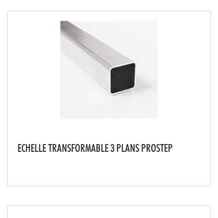
ECHELLE TRANSFORMABLE 3 PLANS PROSTEP
Profilés extrudés pressés sans soudureStabilisateur et
montants munis de patins antidérapants crantés
garantis à vieÉchelons de 30 x 30 mm en profilés
laminés striés 4 faces pour plus de rigidité et u...