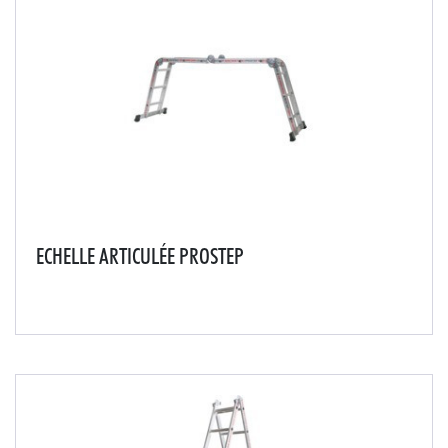
ECHELLE ARTICULÉE PROSTEP
Compacte, elle se range facilement et rentre dans le
coffre d'une voitureLarge plateforme de travail 1400 x
300 mmLargeur intérieure de l'échelle 300 mmPatins
antidérapants crantés, garantis à vieChar...