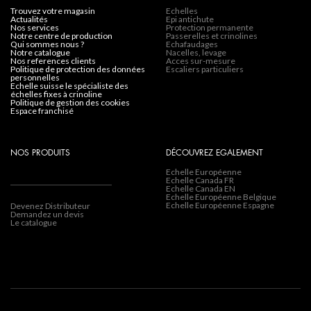
trouvez votre magasin
Echelles
actualités
Epi antichute
nos services
Protection permanente
notre centre de production
Passerelles et crinolines
qui sommes nous ?
Echafaudages
notre catalogue
Nacelles, levage
nos references clients
Acces sur-mesure
politique de protection des données
Escaliers particuliers
personnelles
echelle suisse le spécialiste des
échelles fixes à crinoline
politique de gestion des cookies
espace franchisé
NOS PRODUITS
DÉCOUVREZ EGALEMENT
Echelle Européenne
Echelle Canada FR
Echelle Canada EN
Echelle Européenne Belgique
Echelle Européenne Espagne
Devenez Distributeur
Demandez un devis
Le catalogue