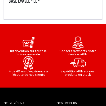
BASE ÉVASÉE " EE "
Sur terrain accidenté, le plan évasé vous assure plus de
sécurité. Echelle permettant 5 positions de travail pour
toutes les situations : en appui simple, en appui
déployée à un, deux ou trois plans,...
Conseils d'experts, votre
Intervention sur toute la
devis en 48h
Suisse romande
Expédition 48h sur nos
+ de 40 ans d'expérience à
produits en stock
l'écoute de nos clients
NOTRE RÉSEAU
NOS PRODUITS