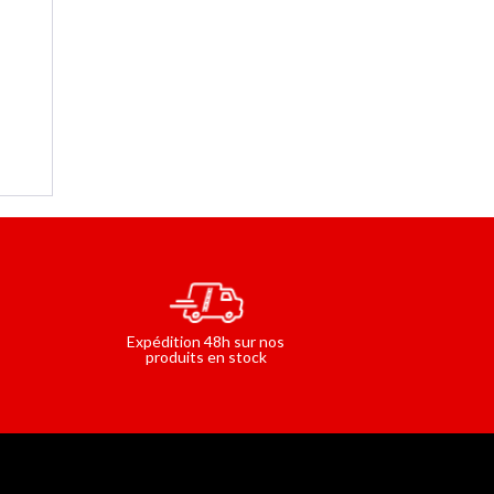
CÂBLE
ISOIRES
et
s
e de
la
Expédition 48h sur nos
produits en stock