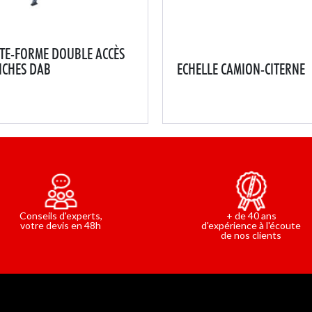
AGES CHARPENTES
ANCRAGES BÉTONS
LIGNES DE VIE À 
ES À CRINOLINE SUR-
RRIÈRES ÉCLUSES
MESURE
FILETS ET PROTECTIONS
GARDE-CORPS PROV
PLAQUÉES
TE-FORME DOUBLE ACCÈS
CHES DAB
ECHELLE CAMION-CITERNE
ée de rampes d'accès, de
Différentes tailles de roues 
e-corps de sécurité, de
formes de cages protectrice
illons à retour automatique,
disponibles.Le portillon
plate-forme double accès
autofermant sécurise la zon
he est disponible du 3 au 7
travail et empêche ainsi de
hes.Les stabilisateurs se
glisser accidentellement de 
ent facilement gr...
plate-forme.Grâce au tr...
Conseils d'experts,
+ de 40 ans
votre devis en 48h
d'expérience à l'écoute
de nos clients