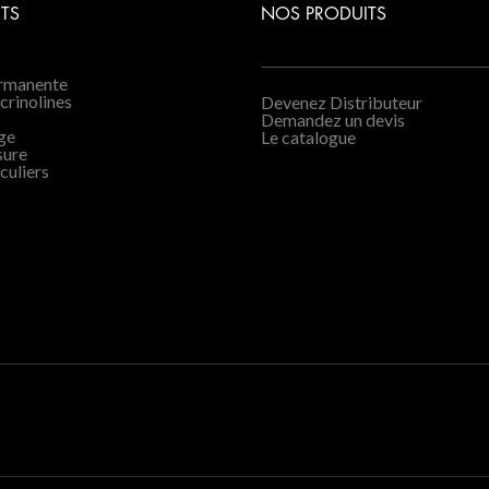
TS
NOS PRODUITS
ermanente
 crinolines
Devenez Distributeur
Demandez un devis
age
Le catalogue
sure
culiers