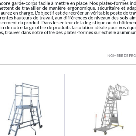
ncore garde-corps facile à mettre en place. Nos plates-formes indi
ELLES À CRINOLINE
IVIDUELLES FIXES
ALUMINIUM
ANTICHUTE
BEESAFE
MARCHEPIEDS SUR-MESURE
FASTGUARD FIXATION SUR
INDIVIDUELLES MÉTIER
PLIANTS
FASTGUARD FIXATIO
MANUELLE CON
INDIVIDUELL
À CRINOLIN
ACIER
ettent de travailler de manière ergonomique, sécuritaire et ada
SUR-MESURE
SABOT Z
TÉLESCOPIQU
aurez en charge. L'objectif est de recréer un véritable poste de tr
rentes hauteurs de travail, aux différences de niveaux des sols ain
acement du produit. Dans le secteur de la logistique ou du bâtime
in de notre large offre de produits la solution idéale pour vos équ
s, trouver dans notre offre des plates-formes sur échelle aluminium,
NOMBRE DE PRO
S D'ACCÈS SPÉCIALES
IERS DROITS ET 1/4
BEAUX ET PLATES-
ESCALIERS SUSPENDUS
ACCESSOIRES POUR
ECHELLES DE TOIT
ESCALIERS HÉLIC
ECHELLES SOUP
NDEURS, BLOQUEURS
ANTS LIGNE DE VIE
ICATIONS POUR LA
CATION/MONTAGE
RMES ISOLANTES
TOURNANTS
CAMIONS
CASQUES, LAMPES FRONTALES
COMPOSANTS LIGNE DE VIE
FABRICATIONS POUR LE
ESCABEAUX
FABRICATIONS POUR
ANCRAGES MOBI
EXTÉRIEURS
-CORPS PERMANENTS
TIQUE SUR-MESURE
CHAFAUDAGES
AUTO OH
GARDE-CORPS PERMANENTS
TRANSPORT FERROVIAIRE
MANUELLE CONEKT
ET ACCESSOIRES
GARDE-CORPS PER
ET LA CONSTRUC
UARD FIXATION SUR
FASTGUARD FIXATION SUR
SUR-MESURE
FASTGUARD AUTOP
BAC ÉTANCHÉ
BAC ACIER
ELLES À MARCHES
ÉCHELLES MÉTIERS
ACCESSOIRES POUR 