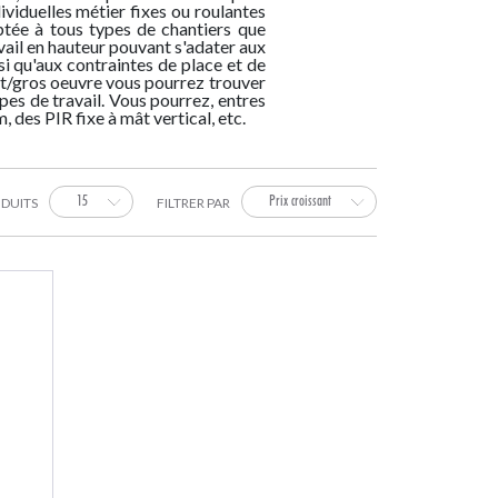
viduelles métier fixes ou roulantes
N À PLAT
EKT
ES
E
L'INDUSTRIE SUR-MESURE
FASTGUARD FIXATION EN
AUTOMATIQUE CONEKT
FRANCHISSEMENT
MANUELLES
FIBRE
INDUSTRIELS SUR-MESURE
FASTGUARD FIXATION SUR
OVERHEAD CONEKT
CONNECTEURS
FAÇADIERS
MÉTIERS
ptée à tous types de chantiers que
ES
APPLIQUE
DALLE ÉTANCHÉE
avail en hauteur pouvant s'adater aux
si qu'aux contraintes de place et de
nt/gros oeuvre vous pourrez trouver
ipes de travail. Vous pourrez, entres
 des PIR fixe à mât vertical, etc.
15
Prix croissant
DUITS
FILTRER PAR
OIDAUX
LES
ECHELLES TRANSFORMABLES
ESCALIERS GAIN DE PLACE
ECHELLES TÉLESCOPIQUES
GARDE-CORPS HABITAT
 LE BTP
LES
LIGNES DE VIE VERTICALES
FABRICATIONS POUR LES
STRUCTURE MÉTAL/INOX/BOIS
SÉCURISATION DE TOITURES
ANCRAGES TOITURES
MANENTS
TION
GARDE-CORPS PERMANENTS
COLLECTIVITÉS ET LES
GARDE-CORPS ACIER
ORTANT
ADMINISTRATIONS
DE LANTERNEAU
ÉCHELLES