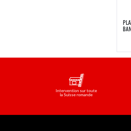
ESCALIERS PARTICULIERS
ANCR
ÉCHELL
BA
PLA
BAN
Dot
gard
port
la 
banc
marc
règl
Intervention sur toute
la Suisse romande