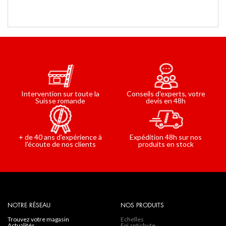
Cette passerelle saut de loup est conçue pour tous les
passages d'acrotère, joint de dilatation de toiture ou
encore passages de terrasse. Livrée en 4 modules à
assembler (plans de montée, passerelle,...
Conseils d'experts, votre
Intervention sur toute la
devis en 48h
Suisse romande
Expédition 48h sur nos
+ de 40 ans d'expérience à
produits en stock
l'écoute de nos clients
NOTRE RÉSEAU
NOS PRODUITS
trouvez votre magasin
Echelles
actualités
Epi antichute