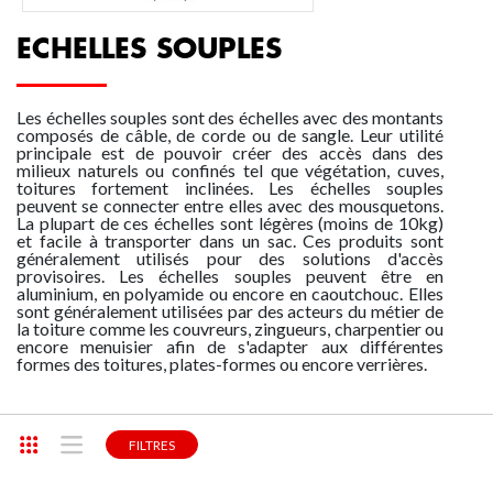
ESCABEAUX
FABRICATIONS POUR LA LOGISTIQUE SUR-M
COMPOSANTS LIGNE DE VIE AUTO OH
ECHELLES D'ACCÈS SPÉCIALES CAMIONS
ESCABEAUX ET PLATES-FORMES ISOLANTES
LOCATION/MONTAGE ÉCHAFAUDAGES
DESCENDEURS, BLOQUEURS
ESCALIERS DROITS ET 1/4 TOURNANTS
ÉTANCHÉ
ECHELLES SOUPLES
PLATEFORME INDIVIDUELLE ROULANTE PIRL
FABRICATIONS POUR LE TRANSPORT FERROV
GARDE-CORPS PERMANENTS FASTGUARD FIXA
COMPOSANTS LIGNE DE VIE MANUELLE CONE
ECHELLES DE TOIT
ACCESSOIRES POUR ESCABEAUX
CASQUES, LAMPES FRONTALES ET ACCESSOIR
ESCALIERS SUSPENDUS
Les échelles souples sont des échelles avec des montants
composés de câble, de corde ou de sangle. Leur utilité
principale est de pouvoir créer des accès dans des
ECHAFAUDAGES
FABRICATIONS POUR LE BTP ET LA CONSTRU
GARDE-CORPS PERMANENTS FASTGUARD AU
ANCRAGES MOBILES
ECHELLES SOUPLES
ESCALIERS HÉLICOIDAUX EXTÉRIEURS
milieux naturels ou confinés tel que végétation, cuves,
toitures fortement inclinées. Les échelles souples
peuvent se connecter entre elles avec des mousquetons.
La plupart de ces échelles sont légères (moins de 10kg)
EPI ANTICHUTE
FABRICATIONS POUR LES COLLECTIVITÉS ET 
GARDE-CORPS PERMANENTS DE LANTERNEA
LIGNES DE VIE VERTICALES
ECHELLES TRANSFORMABLES
ESCALIERS GAIN DE PLACE
et facile à transporter dans un sac. Ces produits sont
généralement utilisés pour des solutions d'accès
provisoires. Les échelles souples peuvent être en
aluminium, en polyamide ou encore en caoutchouc. Elles
NACELLES, LEVAGE
SÉCURISATION DE TOITURES
GARDE-CORPS ACIER
ANCRAGES TOITURES
ECHELLES TÉLESCOPIQUES
GARDE-CORPS HABITAT STRUCTURE MÉTAL/I
sont généralement utilisées par des acteurs du métier de
la toiture comme les couvreurs, zingueurs, charpentier ou
encore menuisier afin de s'adapter aux différentes
formes des toitures, plates-formes ou encore verrières.
ESCALIERS PARTICULIERS
ÉCHELLES À CRINOLINE SUR-MESURE
BARRIÈRES ÉCLUSES
ANCRAGES CHARPENTES
ECHELLES À MARCHES
FILTRES
FILETS ET PROTECTIONS PLAQUÉES
ANCRAGES BÉTONS
ÉCHELLES MÉTIERS
LE RÉSEAU
TROUVEZ VOTRE MAGASIN