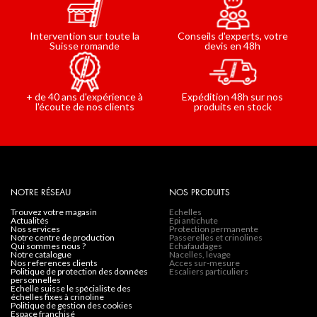
Conseils d'experts, votre
Intervention sur toute la
devis en 48h
Suisse romande
Expédition 48h sur nos
+ de 40 ans d'expérience à
produits en stock
l'écoute de nos clients
NOTRE RÉSEAU
NOS PRODUITS
trouvez votre magasin
Echelles
actualités
Epi antichute
nos services
Protection permanente
notre centre de production
Passerelles et crinolines
qui sommes nous ?
Echafaudages
notre catalogue
Nacelles, levage
nos references clients
Acces sur-mesure
politique de protection des données
Escaliers particuliers
personnelles
echelle suisse le spécialiste des
échelles fixes à crinoline
politique de gestion des cookies
espace franchisé