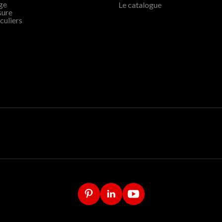
age
Le catalogue
sure
culiers