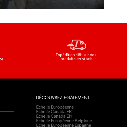
Expédition 48h sur nos
produits en stock
te
DÉCOUVREZ EGALEMENT
Echelle Européenne
Echelle Canada FR
Echelle Canada EN
Echelle Européenne Belgique
Echelle Européenne Espagne