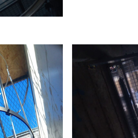
AGES CHARPENTES
ANCRAGES BÉTONS
LIGNES DE VIE À 
ES À CRINOLINE SUR-
RRIÈRES ÉCLUSES
MESURE
FILETS ET PROTECTIONS
GARDE-CORPS PROV
PLAQUÉES