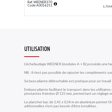
Ref. WEENER370
Code A0016251
1,70 M
UTILISATION
L'échafaudage WEENER (modules A + B) possède une haute
NB : il n'est pas possible de rajouter les compléments su
Sa base pliante débrochable est pratique pour un travail 
Embase pliante facilitant le transport dans les utilitair
pivotantes freinées Ø 125 mm, permettant un réglage en
Le plancher bac de 1,41 x 0,54 m en aluminium permet l'év
aditionnelles n'ont pas besoin d'être installées.