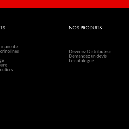
TS
NOS PRODUITS
ermanente
 crinolines
Devenez Distributeur
Demandez un devis
age
Le catalogue
sure
culiers