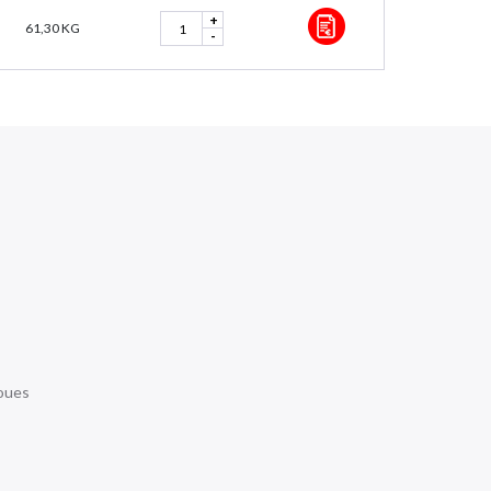
+
61,30 KG
-
roues