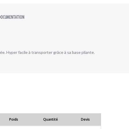
CÂBLE
ISOIRES
DOCUMENTATION
e. Hyper facile à transporter grâce à sa base pliante.
Poids
Quantité
Devis