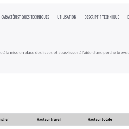
AGES CHARPENTES
ANCRAGES BÉTONS
LIGNES DE VIE À 
ES À CRINOLINE SUR-
RRIÈRES ÉCLUSES
MESURE
FILETS ET PROTECTIONS
GARDE-CORPS PROV
CARACTÉRISTIQUES TECHNIQUES
UTILISATION
DESCRIPTIF TECHNIQUE
PLAQUÉES
 la mise en place des lisses et sous-lisses à l'aide d'une perche breveté
ncher
Hauteur travail
Hauteur totale