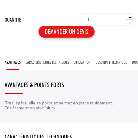
ACTUALITÉS
NOS SERVICES
GARDE-CORPS PROVISOIRES
LIGNES DE VIE À CÂBLE
ACCESSOIRES POUR ÉCHELLES
NOTRE CENTRE DE PRODUCTION
+
QUANTITÉ
-
AVANTAGES
CARACTÉRISTIQUES TECHNIQUES
UTILISATION
DESCRIPTIF TECHNIQUE
DOC
AVANTAGES & POINTS FORTS
Très légère, elle se porte et se met en place rapidement.
Entièrement en aluminium.
CARACTÉRISTIQUES TECHNIQUES