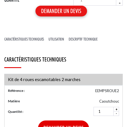
-
ACTUALITÉS
NOS SERVICES
GARDE-CORPS PROVISOIRES
LIGNES DE VIE À CÂBLE
ACCESSOIRES POUR ÉCHELLES
NOTRE CENTRE DE PRODUCTION
CARACTÉRISTIQUES TECHNIQUES
UTILISATION
DESCRIPTIF TECHNIQUE
CARACTÉRISTIQUES TECHNIQUES
Kit de 4 roues escamotables 2 marches
Référence :
EEMPSROUE2
Matière
Caoutchouc
+
Quantité :
-