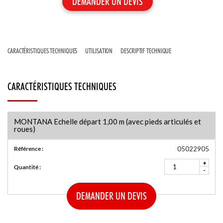
ACTUALITÉS
NOS SERVICES
GARDE-CORPS PROVISOIRES
LIGNES DE VIE À CÂBLE
ACCESSOIRES POUR ÉCHELLES
NOTRE CENTRE DE PRODUCTION
CARACTÉRISTIQUES TECHNIQUES
UTILISATION
DESCRIPTIF TECHNIQUE
CARACTÉRISTIQUES TECHNIQUES
MONTANA Echelle départ 1,00 m (avec pieds articulés et
roues)
Référence :
05022905
+
Quantité :
-
DEMANDER UN DEVIS