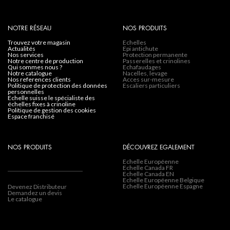
NOTRE RÉSEAU
NOS PRODUITS
trouvez votre magasin
Echelles
actualités
Epi antichute
nos services
Protection permanente
notre centre de production
Passerelles et crinolines
qui sommes nous ?
Echafaudages
notre catalogue
Nacelles, levage
nos references clients
Acces sur-mesure
politique de protection des données
Escaliers particuliers
personnelles
echelle suisse le spécialiste des
échelles fixes à crinoline
politique de gestion des cookies
espace franchisé
NOS PRODUITS
DÉCOUVREZ EGALEMENT
Echelle Européenne
Echelle Canada FR
Echelle Canada EN
Echelle Européenne Belgique
Echelle Européenne Espagne
Devenez Distributeur
Demandez un devis
Le catalogue