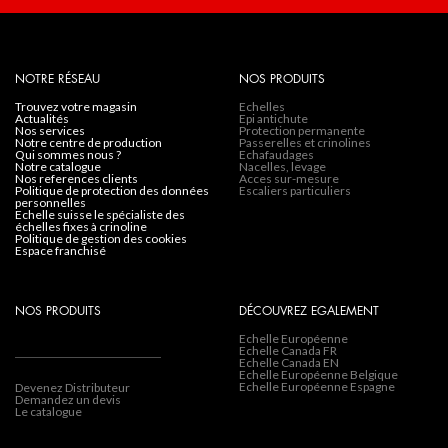
NOTRE RÉSEAU
NOS PRODUITS
trouvez votre magasin
Echelles
actualités
Epi antichute
nos services
Protection permanente
notre centre de production
Passerelles et crinolines
qui sommes nous ?
Echafaudages
notre catalogue
Nacelles, levage
nos references clients
Acces sur-mesure
politique de protection des données
Escaliers particuliers
personnelles
echelle suisse le spécialiste des
échelles fixes à crinoline
politique de gestion des cookies
espace franchisé
NOS PRODUITS
DÉCOUVREZ EGALEMENT
Echelle Européenne
Echelle Canada FR
Echelle Canada EN
Echelle Européenne Belgique
Echelle Européenne Espagne
Devenez Distributeur
Demandez un devis
Le catalogue