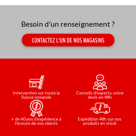
Besoin d'un renseignement ?
CONTACTEZ L'UN DE NOS MAGASINS
Conseils d'experts, votre
Intervention sur toute la
devis en 48h
Suisse romande
Expédition 48h sur nos
+ de 40 ans d'expérience à
produits en stock
l'écoute de nos clients