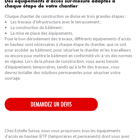
ESCABEAUX
FABRICATIONS POUR LA LOGISTIQUE SUR-M
COMPOSANTS LIGNE DE VIE AUTO OH
ECHELLES D'ACCÈS SPÉCIALES CAMIONS
ESCABEAUX ET PLATES-FORMES ISOLANTES
LOCATION/MONTAGE ÉCHAFAUDAGES
DESCENDEURS, BLOQUEURS
ESCALIERS DROITS ET 1/4 TOURNANTS
Des équipements d’accès sur-mesure adaptés à
ÉTANCHÉ
chaque étape de votre chantier
Chaque chantier de construction se divise en trois grandes étapes :
• Les travaux d’infrastructure avec le terrassement ;
PLATEFORME INDIVIDUELLE ROULANTE PIRL
FABRICATIONS POUR LE TRANSPORT FERROV
GARDE-CORPS PERMANENTS FASTGUARD FIXA
COMPOSANTS LIGNE DE VIE MANUELLE CONE
ECHELLES DE TOIT
ACCESSOIRES POUR ESCABEAUX
CASQUES, LAMPES FRONTALES ET ACCESSOIR
ESCALIERS SUSPENDUS
• La construction du bâtiment ;
• La mise en place des équipements.
Pour le bon déroulement des travaux, différents équipements d’accès
ECHAFAUDAGES
FABRICATIONS POUR LE BTP ET LA CONSTRU
GARDE-CORPS PERMANENTS FASTGUARD AU
ANCRAGES MOBILES
ECHELLES SOUPLES
ESCALIERS HÉLICOIDAUX EXTÉRIEURS
en hauteur sont nécessaires à chaque étape du chantier, que ce soit
pour accéder au bâtiment, pour sécuriser le chantier et les travailleurs
ou encore pour mettre le bâtiment en conformité vis-à-vis des normes
en vigueur. Lors de la phase de construction, vous aurez besoin
EPI ANTICHUTE
FABRICATIONS POUR LES COLLECTIVITÉS ET 
GARDE-CORPS PERMANENTS DE LANTERNEA
LIGNES DE VIE VERTICALES
ECHELLES TRANSFORMABLES
ESCALIERS GAIN DE PLACE
d’équipements temporaires, tandis qu’à la fin des travaux, vous
devrez installer des solutions permanentes pour sécuriser votre
ouvrage.
NACELLES, LEVAGE
SÉCURISATION DE TOITURES
GARDE-CORPS ACIER
ANCRAGES TOITURES
ECHELLES TÉLESCOPIQUES
GARDE-CORPS HABITAT STRUCTURE MÉTAL/I
ESCALIERS PARTICULIERS
ÉCHELLES À CRINOLINE SUR-MESURE
BARRIÈRES ÉCLUSES
ANCRAGES CHARPENTES
ECHELLES À MARCHES
FILETS ET PROTECTIONS PLAQUÉES
ANCRAGES BÉTONS
ÉCHELLES MÉTIERS
​​​​​​​Chez Echelle Suisse, nous vous proposons tous les équipements
LE RÉSEAU
d’accès en hauteur BTP (temporaires et permanents) dont vous avez
TROUVEZ VOTRE MAGASIN