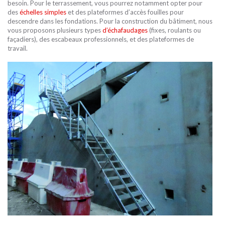
besoin. Pour le terrassement, vous pourrez notamment opter pour
ACTUALITÉS
des
échelles simples
et des plateformes d’accès fouilles pour
NOS SERVICES
GARDE-CORPS PROVISOIRES
LIGNES DE VIE À CÂBLE
ACCESSOIRES POUR ÉCHELLES
descendre dans les fondations. Pour la construction du bâtiment, nous
NOTRE CENTRE DE PRODUCTION
vous proposons plusieurs types
d’échafaudages
(fixes, roulants ou
façadiers), des escabeaux professionnels, et des plateformes de
travail.